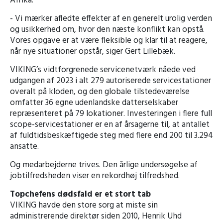
Afrika.
- Vi mærker afledte effekter af en generelt urolig verden
og usikkerhed om, hvor den næste konflikt kan opstå.
Vores opgave er at være fleksible og klar til at reagere,
når nye situationer opstår, siger Gert Lillebæk.
VIKING’s vidtforgrenede servicenetværk nåede ved
udgangen af 2023 i alt 279 autoriserede servicestationer
overalt på kloden, og den globale tilstedeværelse
omfatter 36 egne udenlandske datterselskaber
repræsenteret på 79 lokationer. Investeringen i flere full
scope-servicestationer er en af årsagerne til, at antallet
af fuldtidsbeskæftigede steg med flere end 200 til 3.294
ansatte.
Og medarbejderne trives. Den årlige undersøgelse af
jobtilfredsheden viser en rekordhøj tilfredshed.
Topchefens dødsfald er et stort tab
VIKING havde den store sorg at miste sin
administrerende direktør siden 2010, Henrik Uhd